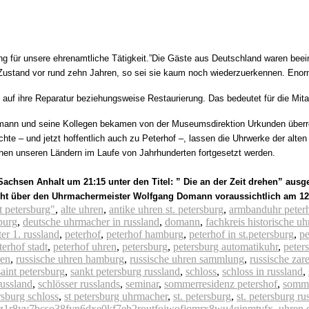
 für unsere ehrenamtliche Tätigkeit.”
Die Gäste aus Deutschland waren beein
m Zustand vor rund zehn Jahren, so sei sie kaum noch wiederzuerkennen. Eno
auf ihre Reparatur beziehungsweise Restaurierung. Das bedeutet für die Mitar
nn und seine Kollegen bekamen von der Museumsdirektion Urkunden überreich
chte – und jetzt hoffentlich auch zu Peterhof –, lassen die Uhrwerke der al
chen unseren Ländern im Laufe von Jahrhunderten fortgesetzt werden.
chsen Anhalt um 21:15 unter den Titel: ” Die an der Zeit drehen” ausge
cht über den Uhrmachermeister Wolfgang Domann voraussichtlich am 12
 petersburg"
,
alte uhren
,
antike uhren st. petersburg
,
armbanduhr peter
burg
,
deutsche uhrmacher in russland
,
domann
,
fachkreis historische u
ter 1. russland
,
peterhof
,
peterhof hamburg
,
peterhof in st.petersburg
,
p
terhof stadt
,
peterhof uhren
,
petersburg
,
petersburg automatikuhr
,
peter
ren
,
russische uhren hamburg
,
russische uhren sammlung
,
russische zar
saint petersburg
,
sankt petersburg russland
,
schloss
,
schloss in russland
,
russland
,
schlösser russlands
,
seminar
,
sommerresidenz petershof
,
somme
rsburg schloss
,
st petersburg uhrmacher
,
st. petersburg
,
st. petersburg ru
lz1r8yv7bcso38fyn6dxe0kf7eb2routfojwofjqmrx8wu4qipmtvfx
,
uhren