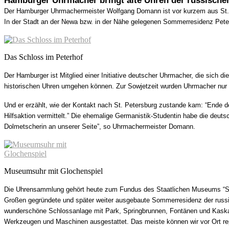
Der Hamburger Uhrmachermeister Wolfgang Domann ist vor kurzem aus St. 
In der Stadt an der Newa bzw. in der Nähe gelegenen Sommerresidenz Pet
Das Schloss im Peterhof
Der Hamburger ist Mitglied einer Initiative deutscher Uhrmacher, die sich d
historischen Uhren umgehen können. Zur Sowjetzeit wurden Uhrmacher nur fü
Und er erzählt, wie der Kontakt nach St. Petersburg zustande kam: “Ende de
Hilfsaktion vermittelt.” Die ehemalige Germanistik-Studentin habe die deut
Dolmetscherin an unserer Seite”, so Uhrmachermeister Domann.
Museumsuhr mit Glochenspiel
Die Uhrensammlung gehört heute zum Fundus des Staatlichen Museums “Schl
Großen gegründete und später weiter ausgebaute Sommerresidenz der russis
wunderschöne Schlossanlage mit Park, Springbrunnen, Fontänen und Kaskaden
Werkzeugen und Maschinen ausgestattet. Das meiste können wir vor Ort repa