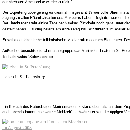
der nächsten Arbeitsreise wieder zurück.”
Der Expertengruppe gelang es diesmal, insgesamt 19 wertvolle Uhren insta
Zugang zu allen Räumlichkeiten des Museums haben. Begleitet wurden die 
Der Hamburger steht einige Tage nach seiner Rückkehr noch ganz unter dem 
gestellt haben. “Es ging bereits am Anreisetag los. Wir fuhren zum Atelier e
Er verbindet klassische folkloristische Motive mit modernen Elementen. Der
Außerdem besuchte die Uhrmachergruppe das Mariinski-Theater in St. Peters
Tschaikowskis “Schwanensee”
Leben in St. Petersburg
Ein Besuch des Petersburger Marinemuseums stand ebenfalls auf dem Pr
auch abends immer eine warme Mahlzeit”, schwärmt er von der üppigen Vers