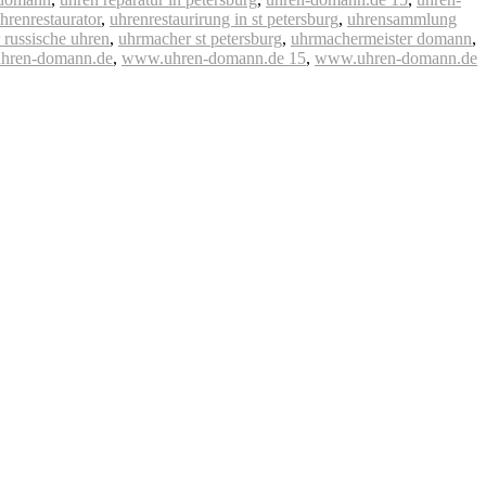
hrenrestaurator
,
uhrenrestaurirung in st petersburg
,
uhrensammlung
 russische uhren
,
uhrmacher st petersburg
,
uhrmachermeister domann
,
hren-domann.de
,
www.uhren-domann.de 15
,
www.uhren-domann.de