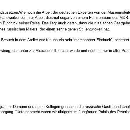
ndzusetzen.
Wie hoch die Arbeit der deutschen Experten von der Museumsleitun
Handwerker bei ihrer Arbeit diesmal sogar von einem Fernsehteam des MDR.
Eindruck seiner Reise. Das liegt auch daran, dass die russischen Gastgeber 
ines russischen Malers, der einen sehr eigenen Stil entwickelt hat.
 Besuch in dem Atelier war für uns ein sehr interessanter Eindruck”, bericht
burg, das unter Zar Alexander II. erbaut wurde und noch immer in alter Prac
ogramm.
Domann und seine Kollegen genossen die russische Gastfreundschaft 
orgung. “Untergebracht waren wir übrigens im Jungfrauen-Palais des Peterho