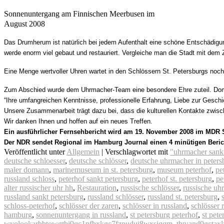
Sonnenuntergang am Finnischen Meerbusen im
August 2008
Das Drumherum ist natürlich bei jedem Aufenthalt
eine schöne Entschädigung
werde enorm viel gebaut und restauriert. Vergleiche man die Stadt mit de
Eine Menge wertvoller Uhren wartet in den Schlössern St. Petersburgs noch 
Zum Abschied wurde dem Uhrmacher-Team eine besondere Ehre zuteil. Doma
“Ihre umfangreichen Kenntnisse, professionelle Erfahrung, Liebe zur Geschi
Unsere Zusammenarbeit trägt dazu bei, dass die kulturellen Kontakte zwis
Wir danken Ihnen und hoffen auf ein neues Treffen.
Ein ausführlicher Fernsehbericht wird am 19. November 2008 im MDR Sa
Der NDR sendet Regional im Hamburg Journal einen 4 minütigen Beri
Veröffentlicht unter
Allgemein
|
Verschlagwortet mit
"uhrmacher sankt
deutsche schloesser
,
deutsche schlösser
,
deutsche uhrmacher in peters
maler domann
,
marinemuseum in st. petersburg
,
museum peterhof
,
pe
russland schloss
,
peterhof sankt petersburg
,
peterhof st. petersburg
,
pe
alter russischer uhr hh
,
Restauration
,
russische schlösser
,
russische uh
russland sankt petersburg
,
russland schlösser
,
russland st. petersburg
,
schloss-peterhof
,
schlösser der zaren
,
schlösser in russland
,
schlösser 
hamburg
,
sonnenuntergang in russland
,
st petersburg peterhof
,
st pete
wyolookarbbtowgtbi9qc1pfbxkgc7fzpudui8wxsiqqm
,
tbn:and9gctax