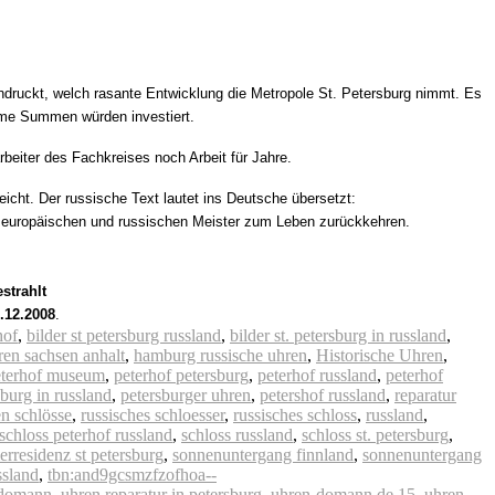
druckt, welch rasante Entwicklung die Metropole St. Petersburg nimmt. Es
rme Summen würden investiert.
beiter des Fachkreises noch Arbeit für Jahre.
t. Der russische Text lautet ins Deutsche übersetzt:
ten europäischen und russischen Meister zum Leben zurückkehren.
strahlt
.12.2008
.
hof
,
bilder st petersburg russland
,
bilder st. petersburg in russland
,
hren sachsen anhalt
,
hamburg russische uhren
,
Historische Uhren
,
eterhof museum
,
peterhof petersburg
,
peterhof russland
,
peterhof
sburg in russland
,
petersburger uhren
,
petershof russland
,
reparatur
en schlösse
,
russisches schloesser
,
russisches schloss
,
russland
,
schloss peterhof russland
,
schloss russland
,
schloss st. petersburg
,
rresidenz st petersburg
,
sonnenuntergang finnland
,
sonnenuntergang
ssland
,
tbn:and9gcsmzfzofhoa--
 domann
,
uhren reparatur in petersburg
,
uhren-domann.de 15
,
uhren-