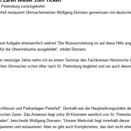
Petersburg zurückgekehrt.
erhof restauriert Uhrmachemeister Wolfgang Domann gemeinsam mit deutschen
ieser Aufgabe ehrenamtlich widmet.
“Die Museumsleitung ist auf diese Hilfe an
r die Uhrenindustrie ausgebildet”, erklärt Domann.
r neunziger Jahre nahm ich an einem Seminar des Fachkreises Historische Uhre
schen Uhrmacher schon öfter nach St. Petersburg begleitet und sei auch diesma
össer und Parkanlagen Peterhof”. Deshalb war die Hauptwirkungsstätte der 
chen Zaren. Das Anwesen liegt zirka 30 Kilometer westlich von St. Petersbu
”, beschreibt Wolfgang Domann. “Unsere Werkstatt liegt innerhalb dieser Sc
rieren und restaurieren. Aber es gibt auch Kompliziertes, das dort nicht er