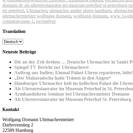
domann.de als-uhrenrestaurator-im-museum-peterhof-st-petersburg-ru
im peterhof
,
Uhrmacher
,
uhrmacher antike uhren hamburg
,
uhrmacher
uhrmachermeister wolfgang domann
,
wolfgang domann
,
www.1a-uhr
comment-page-1
,
петербург
Translation
Neueste Beiträge
Die an der Zeit drehen … Deutsche Uhrmacher in Sankt P
Spiegel TV Bericht zur Uhrmacherei
Auftrag aus Indien: Einmal Palast-Uhren reparieren, bitte!
„Der Maharadscha hatte Tränen in den Augen“
Hamburger Uhrmacher holt im indischen Palast die Uhren
Als Uhrenrestaurator im Museum Peterhof in St. Petersbu
Armbanduhren Seminar bei Uhrmachermeister Domann
Als Uhrenrestaurator im Museum Peterhof St. Petersburg
Kontakt
Wolfgang Domann Uhrmachermeister
Darbovenstieg 2
22589 Hamburg