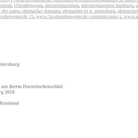
ssland
,
Uhrenbeweger
,
uhrenrestauration
,
uhrenrestauration hamburg
,
u
 der zaren
,
uhrmacher domann
,
uhrmacher in st. petersburg
,
uhrmacher
enbeweger.de 15
,
www.1a-uhrenbeweger.de comment-page-1
,
www.u
etersburg
 aus ihrem Dornröschenschlaf.
rg 2010
 Russland