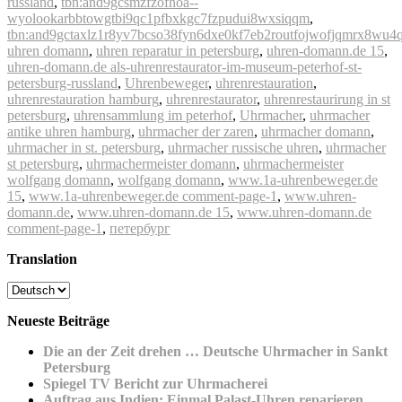
russland
,
tbn:and9gcsmzfzofhoa--
wyolookarbbtowgtbi9qc1pfbxkgc7fzpudui8wxsiqqm
,
tbn:and9gctaxlz1r8yv7bcso38fyn6dxe0kf7eb2routfojwofjqmrx8wu4
uhren domann
,
uhren reparatur in petersburg
,
uhren-domann.de 15
,
uhren-domann.de als-uhrenrestaurator-im-museum-peterhof-st-
petersburg-russland
,
Uhrenbeweger
,
uhrenrestauration
,
uhrenrestauration hamburg
,
uhrenrestaurator
,
uhrenrestaurirung in st
petersburg
,
uhrensammlung im peterhof
,
Uhrmacher
,
uhrmacher
antike uhren hamburg
,
uhrmacher der zaren
,
uhrmacher domann
,
uhrmacher in st. petersburg
,
uhrmacher russische uhren
,
uhrmacher
st petersburg
,
uhrmachermeister domann
,
uhrmachermeister
wolfgang domann
,
wolfgang domann
,
www.1a-uhrenbeweger.de
15
,
www.1a-uhrenbeweger.de comment-page-1
,
www.uhren-
domann.de
,
www.uhren-domann.de 15
,
www.uhren-domann.de
comment-page-1
,
петербург
Translation
Neueste Beiträge
Die an der Zeit drehen … Deutsche Uhrmacher in Sankt
Petersburg
Spiegel TV Bericht zur Uhrmacherei
Auftrag aus Indien: Einmal Palast-Uhren reparieren,