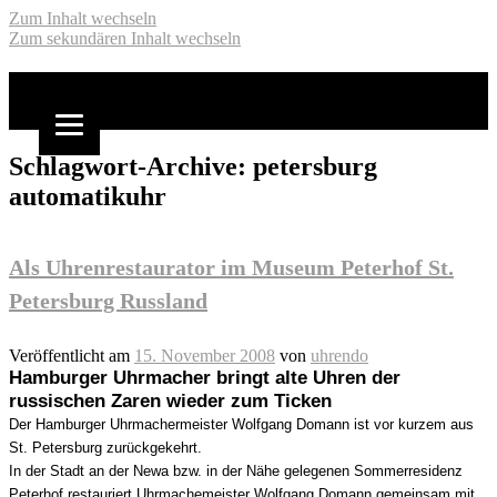
Zum Inhalt wechseln
Zum sekundären Inhalt wechseln
Domann
Schlagwort-Archive:
petersburg
automatikuhr
Als Uhrenrestaurator im Museum Peterhof St.
Petersburg Russland
Veröffentlicht am
15. November 2008
von
uhrendo
Hamburger Uhrmacher bringt alte Uhren der
russischen Zaren wieder zum Ticken
Der Hamburger Uhrmachermeister Wolfgang Domann ist vor kurzem aus
St. Petersburg zurückgekehrt.
In der Stadt an der Newa bzw. in der Nähe gelegenen Sommerresidenz
Peterhof restauriert Uhrmachemeister Wolfgang Domann gemeinsam mit