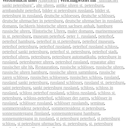
Veröffentlicht unter
Allgemein
|
Verschlagwortet mit
"uhrmacher
sankt petersburg"
,
alte uhren
,
antike uhren st. petersburg
,
armbanduhr peterhof
,
bilder st petersburg russland
,
bilder st.
petersburg in russland
,
deutsche schloesser
,
deutsche schlösser
,
deutsche uhrmacher in petersburg
,
deutsche uhrmacher in russland
,
domann
,
fachkreis historische uhren sachsen anhalt
,
hamburg
russische uhren
,
Historische Uhren
,
maler domann
,
marinemuseum
in st. petersburg
,
museum peterhof
,
peter 1. russland
,
peterhof
,
peterhof hamburg
,
peterhof in st.petersburg
,
peterhof museum
,
peterhof petersburg
,
peterhof russland
,
peterhof russland schloss
,
peterhof sankt petersburg
,
peterhof st. petersburg
,
peterhof stadt
,
peterhof uhren
,
petersburg
,
petersburg automatikuhr
,
petersburg in
russland
,
petersburger uhren
,
petershof russland
,
reparatur alter
russischer uhr hh
,
Restauration
,
russische schlösser
,
russische uhren
,
russische uhren hamburg
,
russische uhren sammlung
,
russische
zaren schlösse
,
russisches schloesser
,
russisches schloss
,
russland
,
russland sankt petersburg
,
russland schlösser
,
russland st. petersburg
,
saint petersburg
,
sankt petersburg russland
,
schloss
,
schloss in
russland
,
schloss peterhof russland
,
schloss russland
,
schloss st.
petersburg
,
schloss-peterhof
,
schlösser der zaren
,
schlösser in
russland
,
schlösser russland
,
schlösser russlands
,
seminar
,
sommerresidenz petershof
,
sommerresidenz st petersburg
,
sonnenuntergang finnland
,
sonnenuntergang hamburg
,
sonnenuntergang in russland
,
st petersburg peterhof
,
st petersburg
schloss
,
st petersburg uhrmacher
,
st. petersburg
,
st. petersburg