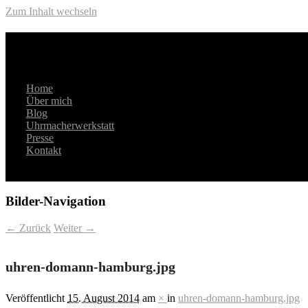
Zum Inhalt wechseln
Hauptmenü
Domann
Home
Über mich
Blog
Uhrmacherwerkstatt
Presse
Kontakt
Bilder-Navigation
← Zurück
Weiter →
uhren-domann-hamburg.jpg
Veröffentlicht
15. August 2014
am
×
in
uhren-domann-hamburg.jpg