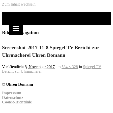
Zum Inhalt wechseln
Domann
Bilder-Navigation
Screenshot-2017-11-8 Spiegel TV Bericht zur
Uhrmacherei Uhren Domann
Veröffentlicht
8. November 2017
am
584 × 328
in
Spiegel TV
Bericht zur Uhrmacherei
© Uhren Domann
Impressum
Datenschutz
Cookie-Richtlinie