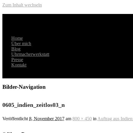
Zum Inhalt wechseln
Hauptmenü
Domann
Home
Über mich
Blog
Uhrmacherwerkstatt
Presse
Kontakt
Bilder-Navigation
0605_indien_zeitlos03_n
Veröffentlicht
8. November 2017
am
800 × 450
in
Auftrag aus Indien: